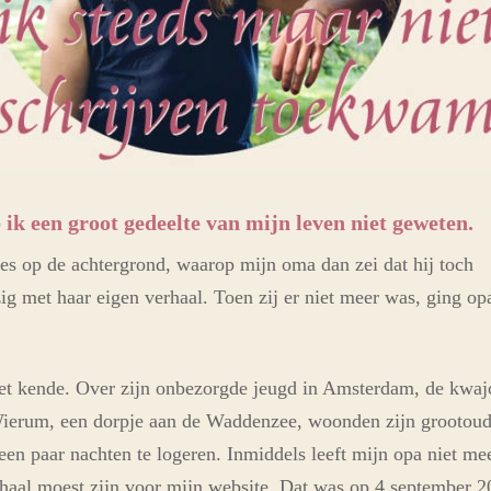
 ik een groot gedeelte van mijn leven niet geweten.
es op de achtergrond, waarop mijn oma dan zei dat hij toch
ig met haar eigen verhaal. Toen zij er niet meer was, ging op
niet kende. Over zijn onbezorgde jeugd in Amsterdam, de kwajo
 Wierum, een dorpje aan de Waddenzee, woonden zijn grootouder
een paar nachten te logeren. Inmiddels leeft mijn opa niet meer
rhaal moest zijn voor mijn website. Dat was op 4 september 2