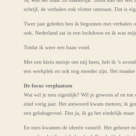
Ja, was het maar zo makkelijk. Soms kan het wel 
schrijf, de verhalen ook vlotter ontstaan. Dat is eig
Twee jaar geleden ben ik begonnen met verhalen op
ook. Nederland zat in een lockdown en ik was mijn
Totdat ik weer een baan vond.
Met een klein meisje om mij heen, heb ik ’s avond
een werkplek en ook nog moeder zijn. Het maakte
De focus verplaatsen
Wat wil je nou eigenlijk? Wil je gewoon af en toe 
eind vorig jaar. Het antwoord kwam meteen; ik geni
een geluksgevoel. Dus ja, ik ga het eindelijk maar
En toen kwamen de ideeën vanzelf. Het gebeurt mij