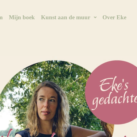
m
Mijn boek
Kunst aan de muur
Over Eke