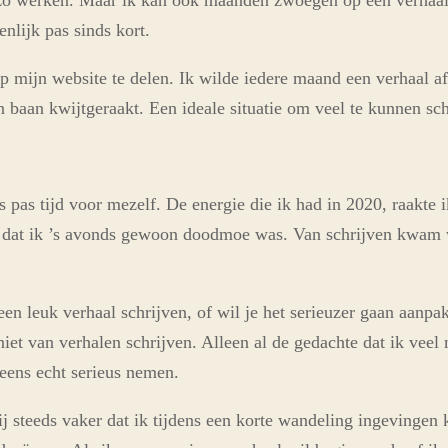
zo werken. Maar ik kan ook maanden zwoegen op een verhaal. 
enlijk pas sinds kort.
 mijn website te delen. Ik wilde iedere maand een verhaal af 
 baan kwijtgeraakt. Een ideale situatie om veel te kunnen sch
s pas tijd voor mezelf. De energie die ik had in 2020, raakt
 dat ik ’s avonds gewoon doodmoe was. Van schrijven kwam w
een leuk verhaal schrijven, of wil je het serieuzer gaan aanp
et van verhalen schrijven. Alleen al de gedachte dat ik veel m
 eens echt serieus nemen.
 steeds vaker dat ik tijdens een korte wandeling ingevingen 