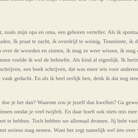
, zoals mijn opa en oma, een geboren verteller. Als ik spontaa
den. Ik praat te zacht, ik overdrijf te weinig. Tenminste, ik
n over de woorden en zinnen, ik mag ze weer wissen, ik mag 
nen voelde ik wel de behoefte. Als kind al eigenlijk. Ik heri
 schrijven, een boek schrijven, dat was meer iets voor ander
 vaak gedacht. En als ik heel eerlijk ben, denk ik dat nog ste
om doe je het dan? Waarom zou je jezelf dan kwellen? Ga gewoo
nnen omdat je veel twijfelt. En daar hoeft ook niets mis mee t
obeert te hebben. Toch hebben we allemaal dromen. Jij hebt va
nst serieus mag nemen. Want het zegt namelijk wel iets over w