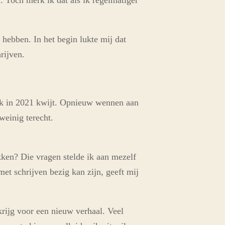
Toch merk ik dat als ik regelmatiger
hebben. In het begin lukte mij dat
rijven.
e ik in 2021 kwijt. Opnieuw wennen aan
einig terecht.
akken? Die vragen stelde ik aan mezelf
et schrijven bezig kan zijn, geeft mij
krijg voor een nieuw verhaal. Veel