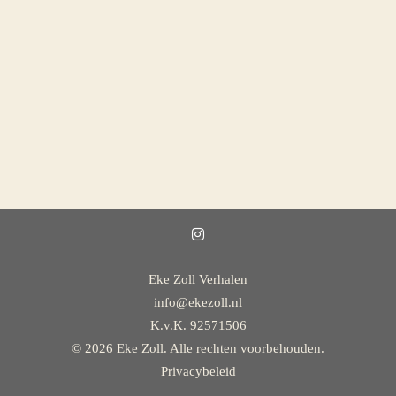
Eke Zoll Verhalen
info@ekezoll.nl
K.v.K. 92571506
© 2026 Eke Zoll. Alle rechten voorbehouden.
Privacybeleid