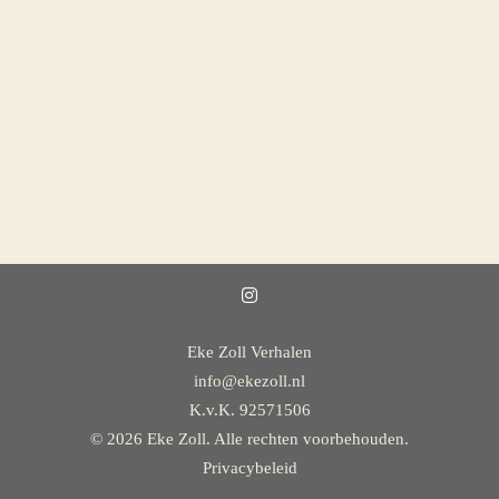
Eke Zoll Verhalen
info@ekezoll.nl
K.v.K. 92571506
© 2026 Eke Zoll. Alle rechten voorbehouden.
Privacybeleid